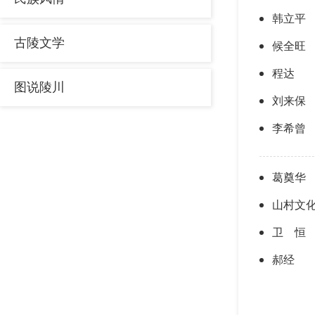
韩立平
古陵文学
候全旺
程达
图说陵川
刘来保
李希曾
葛奠华
山村文
卫 恒
郝经