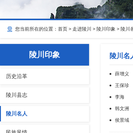
您当前所在的位置：
首页
>
走进陵川
>
陵川印象
>
陵川
陵川印象
陵川名
薛增义
历史沿革
王保珍
陵川县志
李海
韩文洲
陵川名人
侯景域
民族风情