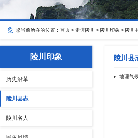
您当前所在的位置：
首页
>
走进陵川
>
陵川印象
>
陵川
陵川印象
陵川县
地理气
历史沿革
陵川县志
陵川名人
民族风情