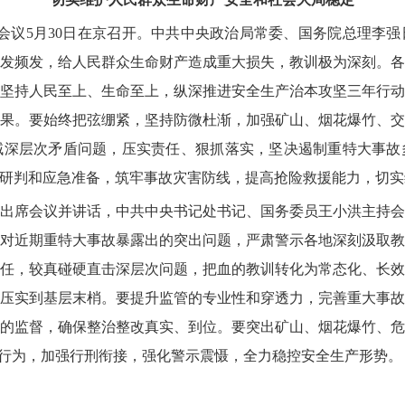
频会议5月30日在京召开。中共中央政治局常委、国务院总理李
发频发，给人民群众生命财产造成重大损失，教训极为深刻。
坚持人民至上、生命至上，纵深推进安全生产治本攻坚三年行
果。要始终把弦绷紧，坚持防微杜渐，加强矿山、烟花爆竹、
域深层次矛盾问题，压实责任、狠抓落实，坚决遏制重特大事故
研判和应急准备，筑牢事故灾害防线，提高抢险救援能力，切实
出席会议并讲话，中共中央书记处书记、国务委员王小洪主持
对近期重特大事故暴露出的突出问题，严肃警示各地深刻汲取
任，较真碰硬直击深层次问题，把血的教训转化为常态化、长
压实到基层末梢。要提升监管的专业性和穿透力，完善重大事
的监督，确保整治整改真实、到位。要突出矿山、烟花爆竹、
规行为，加强行刑衔接，强化警示震慑，全力稳控安全生产形势。