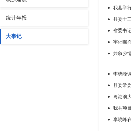
我县举
统计年报
县委十三
省委书
大事记
牢记嘱托
共叙乡情
李晓峰
县委常
粤港澳
我县项
李晓峰