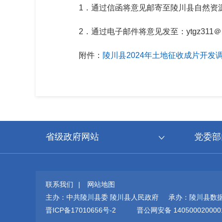
1．通过信函将意见邮寄至陵川县自然资源
2．通过电子邮件将意见发至：ytgz311＠1
附件：
陵川县2024年土地征收成片开发
省级政府网站
党委部
联系我们
|
网站地图
主办：中共陵川县委 陵川县人民政府 承办：陵川县数
晋ICP备17010656号-2
晋公网安备 140500020000