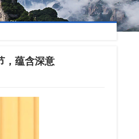
节，蕴含深意