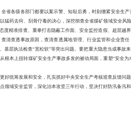
省各级各部门都要以案示警、知耻后勇，时刻绷紧安全生产
以猛药去疴、刮骨疗毒的决心，深挖彻查全省煤矿领域安全风险
”态度精准排查、重拳打击隐蔽工作面、安全监控造假、超层越
，查清查透事故原因，查清查透属地管理、行业监管和企业责任
够、基层执法检查“宽松软”等突出问题。要把重大隐患当成事故
从根本上扭转煤矿安全生产事故多发的被动局面，重塑“安全为
好统筹发展和安全，扎实抓好中央安全生产考核巡查反馈问题
点领域安全监管，深化治本攻坚三年行动，坚决打好防汛备汛