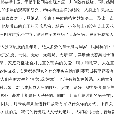
就会得牛痘。于是手指间会出现水痘，并伴随有低烧，同时感
20多年的观察和研究，琴纳得出这样的结论：人身上如果染
，在众目睽睽之下，琴纳从一个患了牛痘的挤奶姑娘身上，取出一
他培养出的真正的天花浆液。结果，小菲普士却没有染上天花
三四岁时接种牛痘，逐渐在全国根绝了天花疾病。民间把这项人
入独立玩耍的童年期。绝大多数的孩子满两周岁，民间称“两生三岁
天真烂漫、无忧、无虑、无猜疑、无烦恼"，其最佳状态莫过于“
母，家庭乃至社会对儿童的现实的关爱，呵护和教育。人在童年
戏"的各种游戏，实际都是现实的社会事象在他们刚要形成甚至还没
人们有时发生的“直觉"或“潜意识"也许有着某种关系。人的童
各种印象、对形成其成人后的性格、兴趣、爱好、智力等都是至关
素外，基本上都是后天获得的。同时，儿童启蒙时期的脑子在
。因此，对未成年儿童进行启蒙教育采取什么样的方式。不仅关
关注的是，我们的传统是从父母到老师，从家庭到社会，普遍都怀