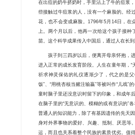
在出痘的奶牛挤奶时，手里沾上了牛的痘浆，
些接触过牛痘浆的人，没有一个麻脸的。经过
花，也不会变成麻脸。1796年5月14日
上。两个月以后，他再一次给这个孩子接种了
苗。这个科学成果传入中国后，通过人在长到
孩子到三四岁以后，便离开母亲怀抱，进
进入正常的成长发育阶段。人生在童年期，“
祈求神灵保佑的礼仪逐渐少了，代之的是父
饭"、“用桃杏核当赌注输贏"等被叫作“儿
童时脑子里还没意识时留下的印象，和成年后
在脑子里的“无意识的、模糊的或有意识的"
普通人的知识能力，除了有基因遗传的先天因
身对外界事物的爱好、兴趣、抵制、厌恶等
运，而且也关系着整个民族的素质优劣。值得