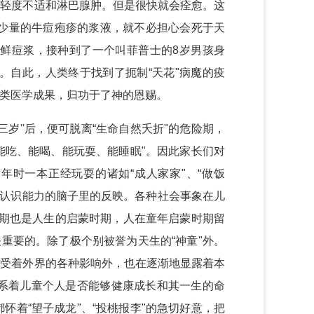
到轻度不适和淋巴腺肿。但是很快就会痊愈。这
上少量的牛痘疱疹的浆液，就不必担心会死于天
点鲜痘浆，接种到了一个叫菲普士的8岁男孩身
。自此，人类终于找到了扼制“天花"病魔的疫
类医学成果，归功于了神的恩赐。
''后，便可脱离“生命自然夭折"的危险期，
能吃、能喝、能玩耍、能睡眠"。因此家长们对
时一本正经玩耍的诸如“成人家家"、“做饭
有认识能力的脑子里的反映。各种社会事象在儿
年期也是人生的启蒙时期，人在童年启蒙时期留
重要的。除了极个别被誉为天生的“神童"外。
接受着外界的各种影响外，也在逐渐地显露着本
系着儿童个人是否能够健康成长和其一生的命
着“望子成龙"、“投桃报李"的急切好意，把