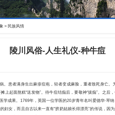
象
>
民族风情
陵川风俗-人生礼仪-种牛痘
疾病。患者满身生出麻疹痘疱，轻者变成麻脸，重者致死身亡。
要摊上起面熬糕“送发物"。待牛痘结痂后，要敬神“拔痂"。之
医学成果。1769年，英国一位学医的20岁青年名叫爱德华·
的妇女，而且自古以来一直有“挤奶姑娘长得漂亮"的传说，因