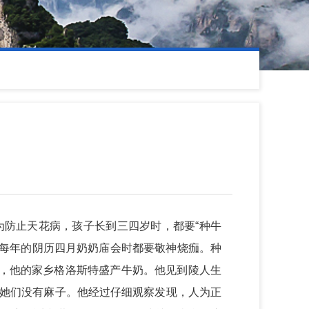
为防止天花病，孩子长到三四岁时，都要“种牛
后，每年的阴历四月奶奶庙会时都要敬神烧痂。种
琴纳，他的家乡格洛斯特盛产牛奶。他见到陵人生
为她们没有麻子。他经过仔细观察发现，人为正